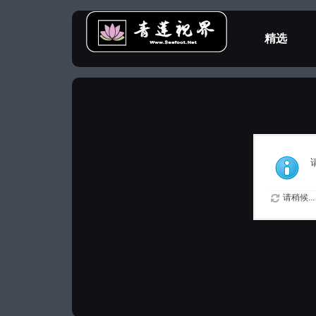
精选
教程专区
请稍候...