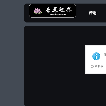
精选
教程专区
请稍候...