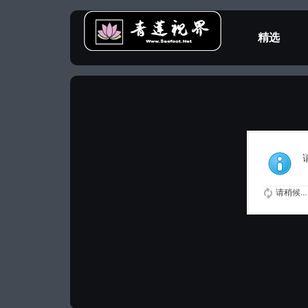
精选
教程专区
请稍候...