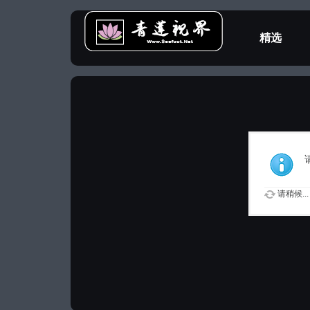
精选
教程专区
请稍候...