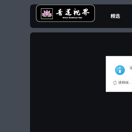
精选
教程专区
请稍候...