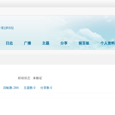
分享]
[RSS]
日志
广播
主题
分享
留言板
个人资料
邮箱状态
未验证
|
回帖数 284
|
主题数 0
|
分享数 0