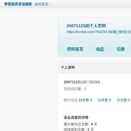
青莲视界原创摄影
返回首页
20071123的个人空间
https://lookql.com/?58294
[收藏]
[复制]
[
空间首页
动态
记录
个人资料
20071123
(UID: 58294)
空间访问量
2
统计信息
好友数 0
|
记录数 0
|
日志数 0
该会员签到详情
累计签到总天数 :
4
天
连续签到天数 :
1
天