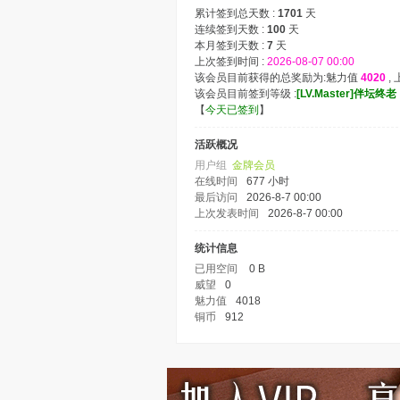
累计签到总天数 :
1701
天
连续签到天数 :
100
天
本月签到天数 :
7
天
上次签到时间 :
2026-08-07 00:00
该会员目前获得的总奖励为:魅力值
4020
,
该会员目前签到等级 :
[LV.Master]伴坛终老
【
今天已签到
】
活跃概况
用户组
金牌会员
在线时间
677 小时
最后访问
2026-8-7 00:00
上次发表时间
2026-8-7 00:00
统计信息
已用空间
0 B
威望
0
魅力值
4018
铜币
912