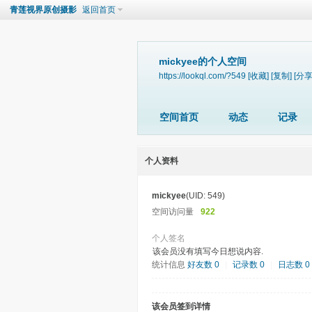
青莲视界原创摄影
返回首页
mickyee的个人空间
https://lookql.com/?549
[收藏]
[复制]
[分享
空间首页
动态
记录
个人资料
mickyee
(UID: 549)
空间访问量
922
个人签名
该会员没有填写今日想说内容.
统计信息
好友数 0
|
记录数 0
|
日志数 0
该会员签到详情