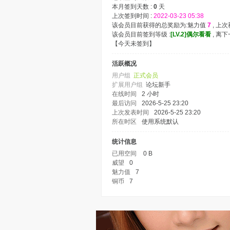
本月签到天数 :
0
天
上次签到时间 :
2022-03-23 05:38
该会员目前获得的总奖励为:魅力值
7
, 上
该会员目前签到等级 :
[LV.2]偶尔看看
, 离
【
今天未签到
】
活跃概况
用户组
正式会员
扩展用户组
论坛新手
在线时间
2 小时
最后访问
2026-5-25 23:20
上次发表时间
2026-5-25 23:20
所在时区
使用系统默认
统计信息
已用空间
0 B
威望
0
魅力值
7
铜币
7