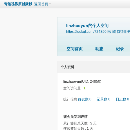
青莲视界原创摄影
返回首页
linzhaoyun的个人空间
https://lookql.com/?24850
[收藏]
[复制]
[
空间首页
动态
记录
个人资料
linzhaoyun
(UID: 24850)
空间访问量
1
统计信息
好友数 0
|
记录数 0
|
日志数 0
该会员签到详情
累计签到总天数 :
5
天
连续签到天数 :
1
天