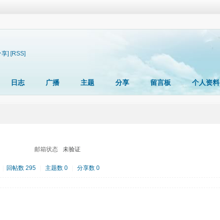
分享]
[RSS]
日志
广播
主题
分享
留言板
个人资料
邮箱状态
未验证
|
回帖数 295
|
主题数 0
|
分享数 0