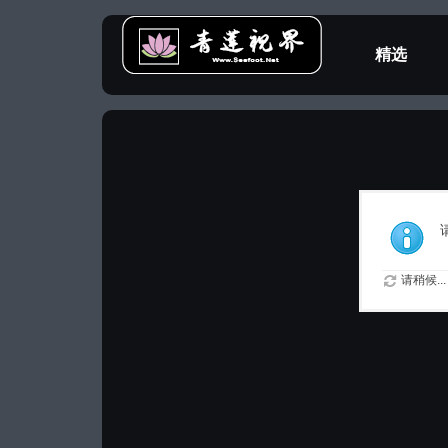
精选
教程专区
请稍候...