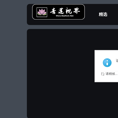
精选
教程专区
请稍候...